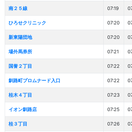
南２５線
南２５線
07:19
0
ひろせクリニック
ひろせクリニック
07:20
0
新東陽団地
新東陽団地
07:20
0
場外馬券所
場外馬券所
07:21
0
国誉２丁目
国誉２丁目
07:22
0
釧路町プロムナード入口
釧路町プロムナード入口
07:22
0
桂木４丁目
桂木４丁目
07:23
0
イオン釧路店
イオン釧路店
07:25
0
桂３丁目
桂３丁目
07:26
0