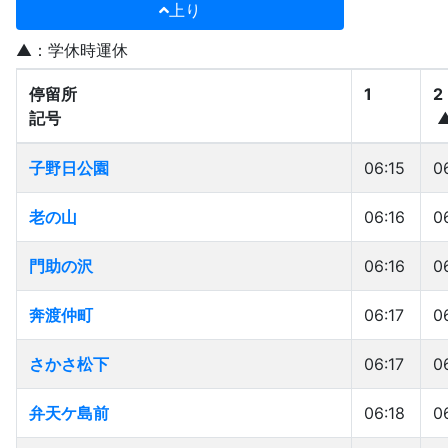
上り
▲：学休時運休
停留所
停留所
1
2
記号
記号
停留所
1
2
子野日公園
子野日公園
06:15
0
記号
老の山
老の山
06:16
0
門助の沢
門助の沢
06:16
0
奔渡仲町
奔渡仲町
06:17
0
さかさ松下
さかさ松下
06:17
0
弁天ケ島前
弁天ケ島前
06:18
0