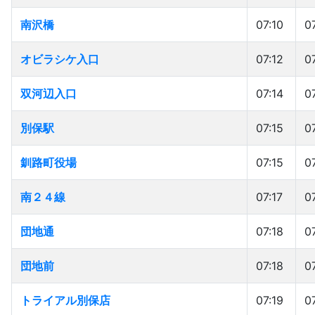
南沢橋
南沢橋
07:10
0
オビラシケ入口
オビラシケ入口
07:12
0
双河辺入口
双河辺入口
07:14
0
別保駅
別保駅
07:15
0
釧路町役場
釧路町役場
07:15
0
南２４線
南２４線
07:17
0
団地通
団地通
07:18
0
団地前
団地前
07:18
0
トライアル別保店
トライアル別保店
07:19
0