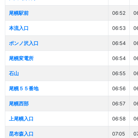
尾幌駅前
尾幌駅前
06:52
0
本流入口
本流入口
06:53
0
ポンノ沢入口
ポンノ沢入口
06:54
0
尾幌変電所
尾幌変電所
06:54
0
石山
石山
06:55
0
尾幌５５番地
尾幌５５番地
06:56
0
尾幌西部
尾幌西部
06:57
0
上尾幌入口
上尾幌入口
06:58
0
昆布森入口
昆布森入口
07:05
0