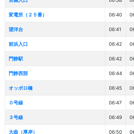
宮園入口
宮園入口
06:38
0
変電所（２５番）
変電所（２５番）
06:40
0
望洋台
望洋台
06:41
0
前浜入口
前浜入口
06:42
0
門静駅
門静駅
06:42
0
門静西部
門静西部
06:44
0
オッポロ橋
オッポロ橋
06:45
0
０号線
０号線
06:47
0
３号線
３号線
06:49
0
大曲（厚岸）
大曲（厚岸）
06:50
0