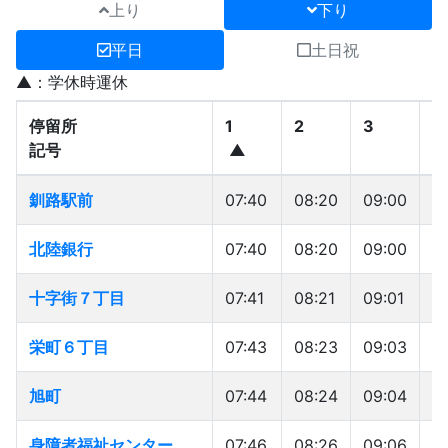
上り
下り
平日
土日祝
▲：学休時運休
停留所
停留所
1
2
3
4
記号
記号
▲
停留所
1
2
3
4
釧路駅前
釧路駅前
07:40
08:20
09:00
1
記号
▲
北陸銀行
北陸銀行
07:40
08:20
09:00
1
十字街７丁目
十字街７丁目
07:41
08:21
09:01
10
栄町６丁目
栄町６丁目
07:43
08:23
09:03
1
旭町
旭町
07:44
08:24
09:04
1
身障者福祉センター
身障者福祉センター
07:46
08:26
09:06
1