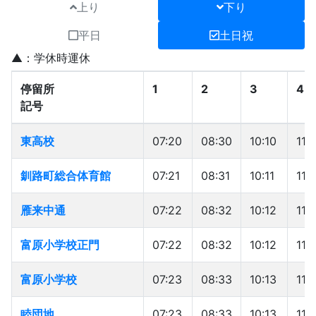
上り
下り
平日
土日祝
▲：学休時運休
停留所
停留所
1
2
3
4
記号
記号
停留所
1
2
3
4
東高校
東高校
07:20
08:30
10:10
11:1
記号
釧路町総合体育館
釧路町総合体育館
07:21
08:31
10:11
11:1
雁来中通
雁来中通
07:22
08:32
10:12
11:1
富原小学校正門
富原小学校正門
07:22
08:32
10:12
11:1
富原小学校
富原小学校
07:23
08:33
10:13
11:1
睦団地
睦団地
07:23
08:33
10:13
11:1