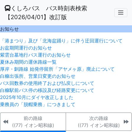
くしろバス バス時刻表検索
【2026/04/01】改訂版
お知らせ
「港まつり」及び「北海盆踊り」に伴う迂回運行について
お盆期間運行のお知らせ
紫雲台墓地行バス運行のお知らせ
夏休み期間の運休路線一覧
厚岸・釧路線 始発停留所「アヤメヶ原」廃止について
白糠出張所、営業日変更のお知らせ
バス回数券の使用終了および払戻しについて
白糠駅前バス停の移設及び経路変更について
2025年10月にダイヤ改正しました
乗務員の「脱帽乗務」につきまして
前の路線
次の路線
((77) イオン昭和線)
((77) イオン昭和線)