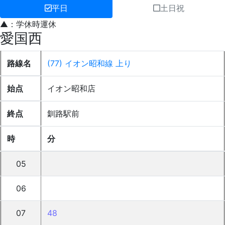
平日
土日祝
▲：学休時運休
愛国西
路線名
(77) イオン昭和線 上り
始点
イオン昭和店
終点
釧路駅前
時
分
05
06
07
48