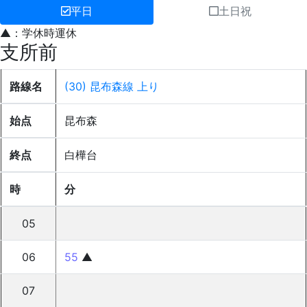
平日
土日祝
▲：学休時運休
支所前
路線名
(30) 昆布森線 上り
始点
昆布森
終点
白樺台
時
分
05
06
55
▲
07