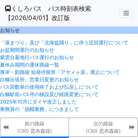
くしろバス バス時刻表検索
【2026/04/01】改訂版
お知らせ
「港まつり」及び「北海盆踊り」に伴う迂回運行について
お盆期間運行のお知らせ
紫雲台墓地行バス運行のお知らせ
夏休み期間の運休路線一覧
厚岸・釧路線 始発停留所「アヤメヶ原」廃止について
白糠出張所、営業日変更のお知らせ
バス回数券の使用終了および払戻しについて
白糠駅前バス停の移設及び経路変更について
2025年10月にダイヤ改正しました
乗務員の「脱帽乗務」につきまして
前の路線
次の路線
((30) 昆布森線)
((30) 昆布森線)