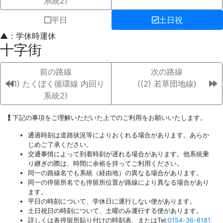
系統2)
平日
土日祝
▲：学休時運休
十字街
前の路線
次の路線
((1) たくぼく循環線 内回り
((2) 若草団地線)
系統2)
下記の事項をご理解いただいた上でのご利用をお願いいたします。
通過時刻は道路状況等によりおくれる場合があります。あらか
じめご了承ください。
交通事情によって到着時刻が遅れる場合があります。他系統乗
り継ぎの際は、時間に余裕を持ってご利用ください。
同一の路線名でも系統（経由地）の異なる場合があります。
同一の停留所名でも停留所位置が路線により異なる場合があり
ます。
平日の時刻について、学休日に運行しない便があります。
土日祝日の時刻について、土曜のみ運行する便があります。
詳しくは各停留所貼り付けの時刻表、またはTel:
0154-36-8181