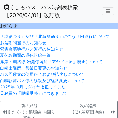
くしろバス バス時刻表検索
【2026/04/01】改訂版
お知らせ
「港まつり」及び「北海盆踊り」に伴う迂回運行について
お盆期間運行のお知らせ
紫雲台墓地行バス運行のお知らせ
夏休み期間の運休路線一覧
厚岸・釧路線 始発停留所「アヤメヶ原」廃止について
白糠出張所、営業日変更のお知らせ
バス回数券の使用終了および払戻しについて
白糠駅前バス停の移設及び経路変更について
2025年10月にダイヤ改正しました
乗務員の「脱帽乗務」につきまして
前の路線
次の路線
((1) たくぼく循環線 内回り
((2) 若草団地線)