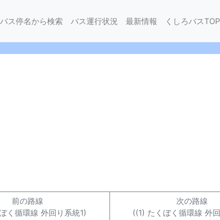
バス停名から検索
バス運行状況
最新情報
くしろバスTOP
前の路線
次の路線
たくぼく循環線 外回り系統1)
((1) たくぼく循環線 外