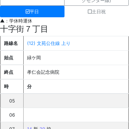
グセンター線)
平日
土日祝
▲：学休時運休
十字街７丁目
路線名
(12) 文苑公住線 上り
始点
緑ケ岡
終点
孝仁会記念病院
時
分
05
06