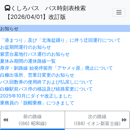
くしろバス バス時刻表検索
【2026/04/01】改訂版
お知らせ
「港まつり」及び「北海盆踊り」に伴う迂回運行について
お盆期間運行のお知らせ
紫雲台墓地行バス運行のお知らせ
夏休み期間の運休路線一覧
厚岸・釧路線 始発停留所「アヤメヶ原」廃止について
白糠出張所、営業日変更のお知らせ
バス回数券の使用終了および払戻しについて
白糠駅前バス停の移設及び経路変更について
2025年10月にダイヤ改正しました
乗務員の「脱帽乗務」につきまして
前の路線
次の路線
((66) 昭和線)
((88) イオン新富士線)