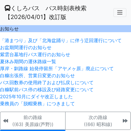
くしろバス バス時刻表検索
【2026/04/01】改訂版
お知らせ
「港まつり」及び「北海盆踊り」に伴う迂回運行について
お盆期間運行のお知らせ
紫雲台墓地行バス運行のお知らせ
夏休み期間の運休路線一覧
厚岸・釧路線 始発停留所「アヤメヶ原」廃止について
白糠出張所、営業日変更のお知らせ
バス回数券の使用終了および払戻しについて
白糠駅前バス停の移設及び経路変更について
2025年10月にダイヤ改正しました
乗務員の「脱帽乗務」につきまして
前の路線
次の路線
((63) 美原線(芦野))
((66) 昭和線)