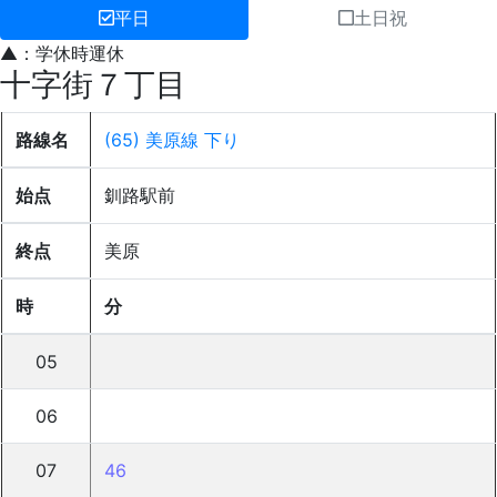
平日
土日祝
▲：学休時運休
十字街７丁目
路線名
(65) 美原線 下り
始点
釧路駅前
終点
美原
時
分
05
06
07
46