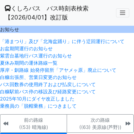
くしろバス バス時刻表検索
【2026/04/01】改訂版
お知らせ
「港まつり」及び「北海盆踊り」に伴う迂回運行について
お盆期間運行のお知らせ
紫雲台墓地行バス運行のお知らせ
夏休み期間の運休路線一覧
厚岸・釧路線 始発停留所「アヤメヶ原」廃止について
白糠出張所、営業日変更のお知らせ
バス回数券の使用終了および払戻しについて
白糠駅前バス停の移設及び経路変更について
2025年10月にダイヤ改正しました
乗務員の「脱帽乗務」につきまして
前の路線
次の路線
((53) 晴海線)
((63) 美原線(芦野))