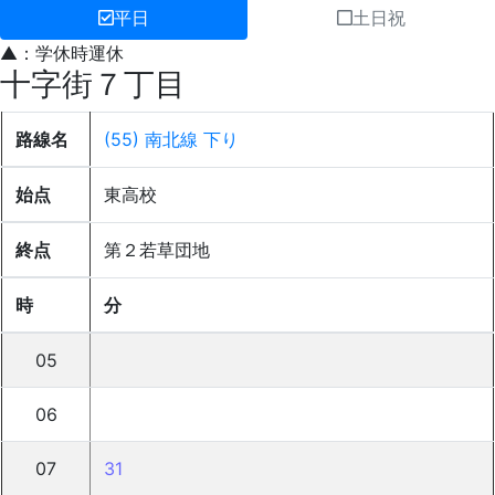
平日
土日祝
▲：学休時運休
十字街７丁目
路線名
(55) 南北線 下り
始点
東高校
終点
第２若草団地
時
分
05
06
07
31