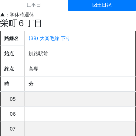
平日
土日祝
▲：学休時運休
栄町６丁目
路線名
(38) 大楽毛線 下り
始点
釧路駅前
終点
高専
時
分
05
06
07