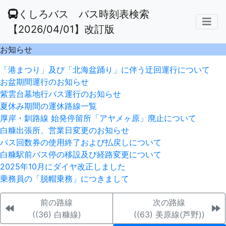
くしろバス バス時刻表検索
【2026/04/01】改訂版
お知らせ
「港まつり」及び「北海盆踊り」に伴う迂回運行について
お盆期間運行のお知らせ
紫雲台墓地行バス運行のお知らせ
夏休み期間の運休路線一覧
厚岸・釧路線 始発停留所「アヤメヶ原」廃止について
白糠出張所、営業日変更のお知らせ
バス回数券の使用終了および払戻しについて
白糠駅前バス停の移設及び経路変更について
2025年10月にダイヤ改正しました
乗務員の「脱帽乗務」につきまして
前の路線
次の路線
((36) 白糠線)
((63) 美原線(芦野))