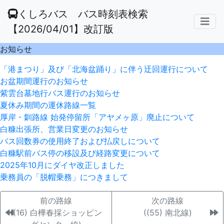
くしろバス バス時刻表検索
【2026/04/01】改訂版
お知らせ
「港まつり」及び「北海盆踊り」に伴う迂回運行について
お盆期間運行のお知らせ
紫雲台墓地行バス運行のお知らせ
夏休み期間の運休路線一覧
厚岸・釧路線 始発停留所「アヤメヶ原」廃止について
白糠出張所、営業日変更のお知らせ
バス回数券の使用終了および払戻しについて
白糠駅前バス停の移設及び経路変更について
2025年10月にダイヤ改正しました
乗務員の「脱帽乗務」につきまして
前の路線
次の路線
((16) 白樺春採ショッピン
((55) 南北線)