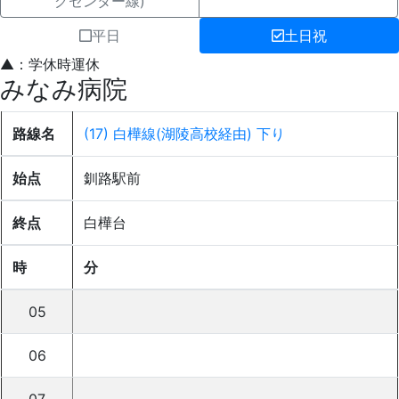
グセンター線)
平日
土日祝
▲：学休時運休
みなみ病院
路線名
(17) 白樺線(湖陵高校経由) 下り
始点
釧路駅前
終点
白樺台
時
分
05
06