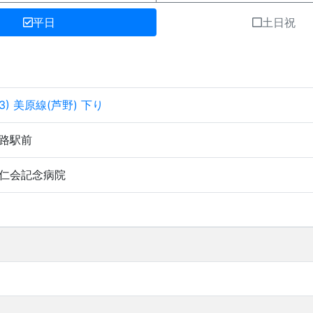
平日
土日祝
63) 美原線(芦野) 下り
路駅前
仁会記念病院