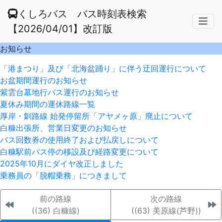
くしろバス バス時刻表検索
【2026/04/01】改訂版
お知らせ
「港まつり」及び「北海盆踊り」に伴う迂回運行について
お盆期間運行のお知らせ
紫雲台墓地行バス運行のお知らせ
夏休み期間の運休路線一覧
厚岸・釧路線 始発停留所「アヤメヶ原」廃止について
白糠出張所、営業日変更のお知らせ
バス回数券の使用終了および払戻しについて
白糠駅前バス停の移設及び経路変更について
2025年10月にダイヤ改正しました
乗務員の「脱帽乗務」につきまして
前の路線
次の路線
((36) 白糠線)
((63) 美原線(芦野))