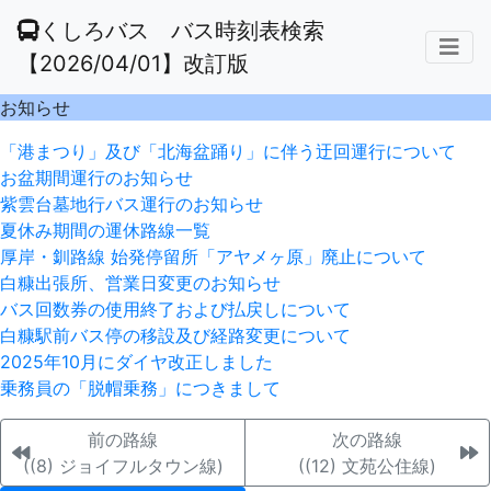
くしろバス バス時刻表検索
【2026/04/01】改訂版
お知らせ
「港まつり」及び「北海盆踊り」に伴う迂回運行について
お盆期間運行のお知らせ
紫雲台墓地行バス運行のお知らせ
夏休み期間の運休路線一覧
厚岸・釧路線 始発停留所「アヤメヶ原」廃止について
白糠出張所、営業日変更のお知らせ
バス回数券の使用終了および払戻しについて
白糠駅前バス停の移設及び経路変更について
2025年10月にダイヤ改正しました
乗務員の「脱帽乗務」につきまして
前の路線
次の路線
((8) ジョイフルタウン線)
((12) 文苑公住線)