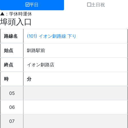
平日
土日祝
▲：学休時運休
埠頭入口
路線名
(101) イオン釧路線 下り
始点
釧路駅前
終点
イオン釧路店
時
分
05
06
07