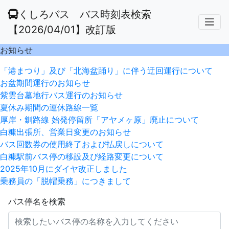
くしろバス バス時刻表検索
【2026/04/01】改訂版
お知らせ
「港まつり」及び「北海盆踊り」に伴う迂回運行について
お盆期間運行のお知らせ
紫雲台墓地行バス運行のお知らせ
夏休み期間の運休路線一覧
厚岸・釧路線 始発停留所「アヤメヶ原」廃止について
白糠出張所、営業日変更のお知らせ
バス回数券の使用終了および払戻しについて
白糠駅前バス停の移設及び経路変更について
2025年10月にダイヤ改正しました
乗務員の「脱帽乗務」につきまして
バス停名を検索