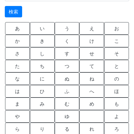
あ
い
う
え
お
か
き
く
け
こ
さ
し
す
せ
そ
た
ち
つ
て
と
な
に
ぬ
ね
の
は
ひ
ふ
へ
ほ
ま
み
む
め
も
や
ゆ
よ
ら
り
る
れ
ろ