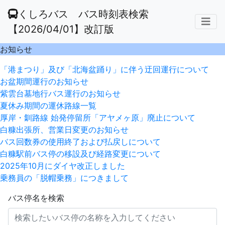
くしろバス バス時刻表検索
【2026/04/01】改訂版
お知らせ
「港まつり」及び「北海盆踊り」に伴う迂回運行について
お盆期間運行のお知らせ
紫雲台墓地行バス運行のお知らせ
夏休み期間の運休路線一覧
厚岸・釧路線 始発停留所「アヤメヶ原」廃止について
白糠出張所、営業日変更のお知らせ
バス回数券の使用終了および払戻しについて
白糠駅前バス停の移設及び経路変更について
2025年10月にダイヤ改正しました
乗務員の「脱帽乗務」につきまして
バス停名を検索