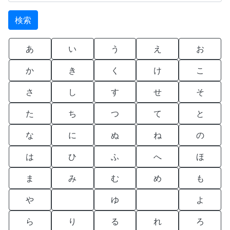
あ
い
う
え
お
か
き
く
け
こ
さ
し
す
せ
そ
た
ち
つ
て
と
な
に
ぬ
ね
の
は
ひ
ふ
へ
ほ
ま
み
む
め
も
や
ゆ
よ
ら
り
る
れ
ろ