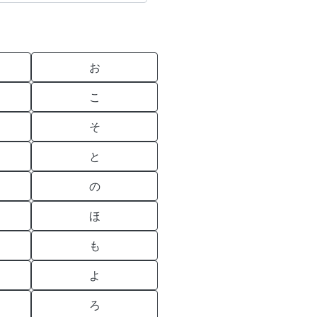
お
こ
そ
と
の
ほ
も
よ
ろ