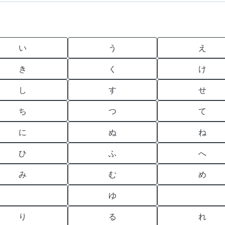
い
う
え
き
く
け
し
す
せ
ち
つ
て
に
ぬ
ね
ひ
ふ
へ
み
む
め
ゆ
り
る
れ