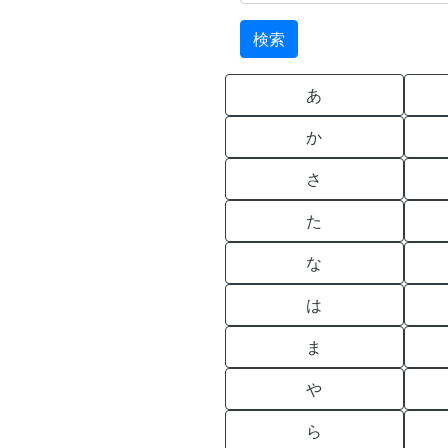
あ
か
さ
た
な
は
ま
や
ら