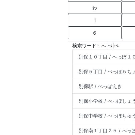
わ
1
6
検索ワード：へ|べ|ぺ
別保１０丁目 / べっぽ１
別保５丁目 / べっぽ５ち
別保駅 / べっぽえき
別保小学校 / べっぽしょ
別保中学校 / べっぽちゅ
別保南１丁目２５ / べ