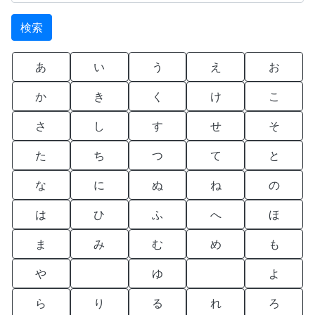
あ
い
う
え
お
か
き
く
け
こ
さ
し
す
せ
そ
た
ち
つ
て
と
な
に
ぬ
ね
の
は
ひ
ふ
へ
ほ
ま
み
む
め
も
や
ゆ
よ
ら
り
る
れ
ろ