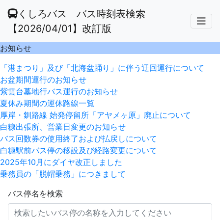
くしろバス バス時刻表検索
【2026/04/01】改訂版
お知らせ
「港まつり」及び「北海盆踊り」に伴う迂回運行について
お盆期間運行のお知らせ
紫雲台墓地行バス運行のお知らせ
夏休み期間の運休路線一覧
厚岸・釧路線 始発停留所「アヤメヶ原」廃止について
白糠出張所、営業日変更のお知らせ
バス回数券の使用終了および払戻しについて
白糠駅前バス停の移設及び経路変更について
2025年10月にダイヤ改正しました
乗務員の「脱帽乗務」につきまして
バス停名を検索